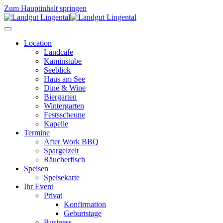
Zum Hauptinhalt springen
Location
Landcafe
Kaminstube
Seeblick
Haus am See
Dine & Wine
Biergarten
Wintergarten
Festsscheune
Kapelle
Termine
After Work BBQ
Spargelzeit
Räucherfisch
Speisen
Speisekarte
Ihr Event
Privat
Konfirmation
Geburtstage
Business