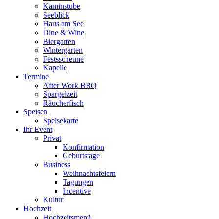
Kaminstube
Seeblick
Haus am See
Dine & Wine
Biergarten
Wintergarten
Festsscheune
Kapelle
Termine
After Work BBQ
Spargelzeit
Räucherfisch
Speisen
Speisekarte
Ihr Event
Privat
Konfirmation
Geburtstage
Business
Weihnachtsfeiern
Tagungen
Incentive
Kultur
Hochzeit
Hochzeitsmenü