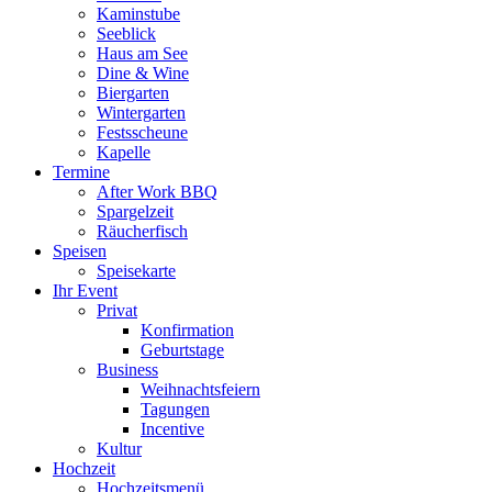
Kaminstube
Seeblick
Haus am See
Dine & Wine
Biergarten
Wintergarten
Festsscheune
Kapelle
Termine
After Work BBQ
Spargelzeit
Räucherfisch
Speisen
Speisekarte
Ihr Event
Privat
Konfirmation
Geburtstage
Business
Weihnachtsfeiern
Tagungen
Incentive
Kultur
Hochzeit
Hochzeitsmenü