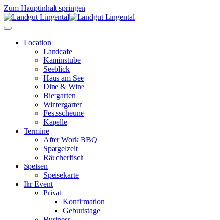
Zum Hauptinhalt springen
Location
Landcafe
Kaminstube
Seeblick
Haus am See
Dine & Wine
Biergarten
Wintergarten
Festsscheune
Kapelle
Termine
After Work BBQ
Spargelzeit
Räucherfisch
Speisen
Speisekarte
Ihr Event
Privat
Konfirmation
Geburtstage
Business