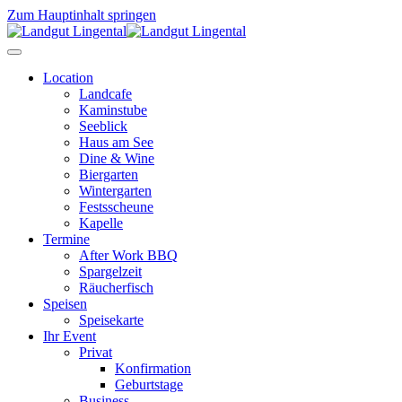
Zum Hauptinhalt springen
Location
Landcafe
Kaminstube
Seeblick
Haus am See
Dine & Wine
Biergarten
Wintergarten
Festsscheune
Kapelle
Termine
After Work BBQ
Spargelzeit
Räucherfisch
Speisen
Speisekarte
Ihr Event
Privat
Konfirmation
Geburtstage
Business