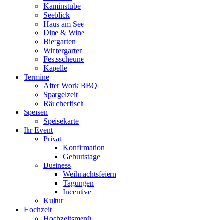
Kaminstube
Seeblick
Haus am See
Dine & Wine
Biergarten
Wintergarten
Festsscheune
Kapelle
Termine
After Work BBQ
Spargelzeit
Räucherfisch
Speisen
Speisekarte
Ihr Event
Privat
Konfirmation
Geburtstage
Business
Weihnachtsfeiern
Tagungen
Incentive
Kultur
Hochzeit
Hochzeitsmenü